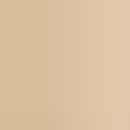
Työnhakijoille
Intensiivikoulutukset
Yrityksille