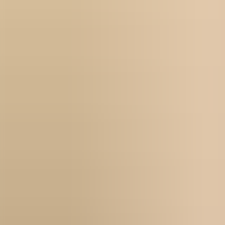
Academic Work
Ota yhteyttä
FI