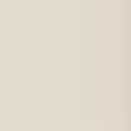
Työnhakijoille
Intensiivikoulutukset
Yrityksille