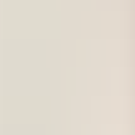
Academic Work
Ota yhteyttä
FI