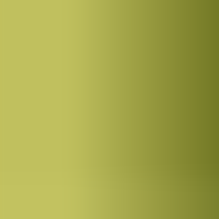
Academic Work
Ota yhteyttä
FI