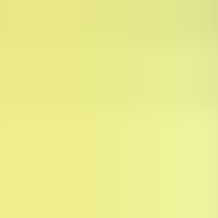
FI
Etusivu