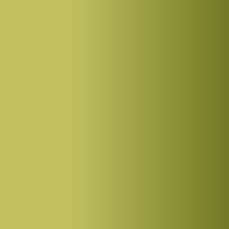
Työnhakijoille
Intensiivikoulutukset
Yrityksille