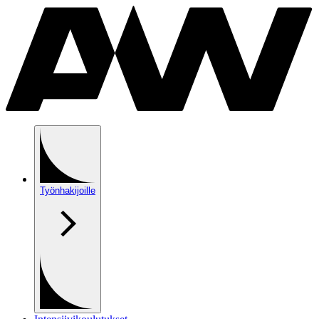
Työnhakijoille