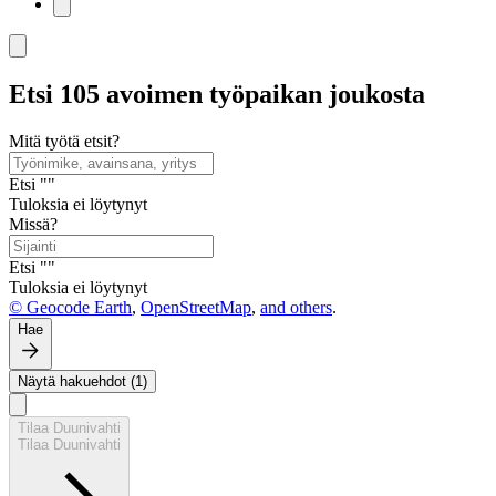
Etsi 105 avoimen työpaikan joukosta
Mitä työtä etsit?
Etsi ""
Tuloksia ei löytynyt
Missä?
Etsi ""
Tuloksia ei löytynyt
© Geocode Earth
,
OpenStreetMap
,
and others
.
Hae
Näytä hakuehdot (1)
Tilaa Duunivahti
Tilaa Duunivahti