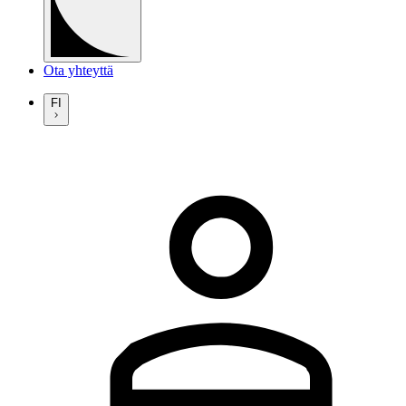
Ota yhteyttä
FI